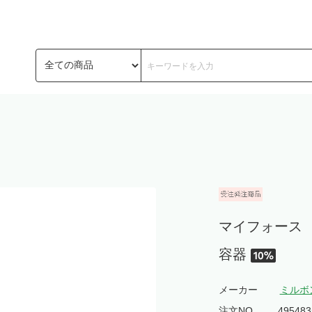
マイフォース 
容器
メーカー
ミルボ
注文NO.
495483