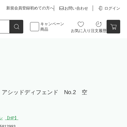
新規会員登録
初めての方へ
お問い合わせ
ログイン
キャンペーン
商品
お気に入り
注文履歴
点数
0点
アシッドディフェンド No.2 空
カートの中身を見る
ン
【HP】
5812993