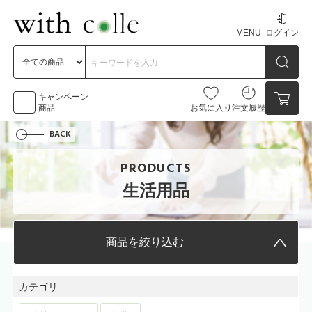
MENU
ログイン
新規会員登録
初めての方へ
キャンペーン
商品
お気に入り
注文履歴
BACK
お問い合わせ
PRODUCTS
点数
0点
生活用品
カートの中身を見る
商品を絞り込む
カテゴリ