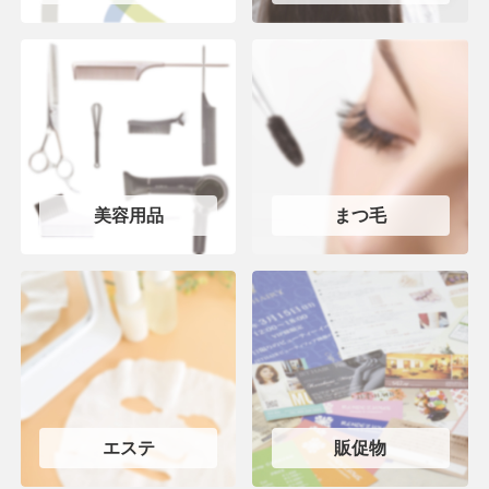
美容用品
まつ毛
エステ
販促物