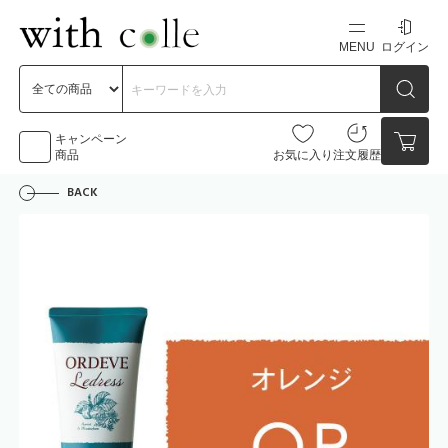
MENU
ログイン
新規会員登録
初めての方へ
キャンペーン
商品
お気に入り
注文履歴
BACK
お問い合わせ
点数
0点
カートの中身を見る