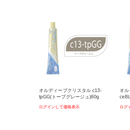
ル c-
オルディーブクリスタル c13-
オル
ター)80g
tpGG(トープグレージュ)80g
ce
ログインして価格表示
ログ