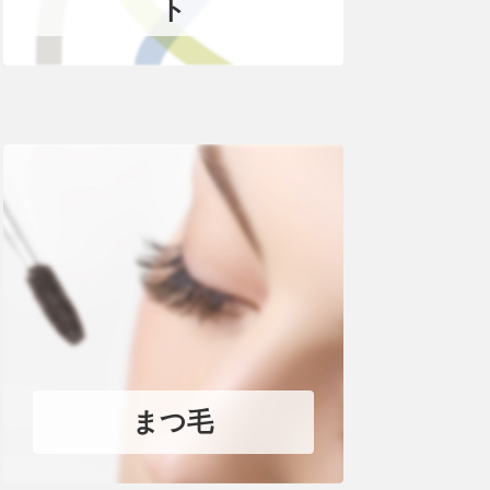
ト
まつ毛