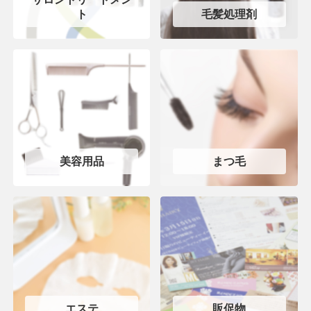
ト
毛髪処理剤
美容用品
まつ毛
エステ
販促物