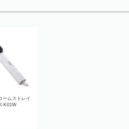
コームストレイ
-K01W