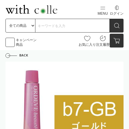
MENU
ログイン
新規会員登録
初めての方へ
キャンペーン
商品
お気に入り
注文履歴
BACK
お問い合わせ
点数
0点
カートの中身を見る