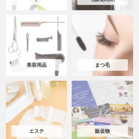
美容用品
まつ毛
エステ
販促物