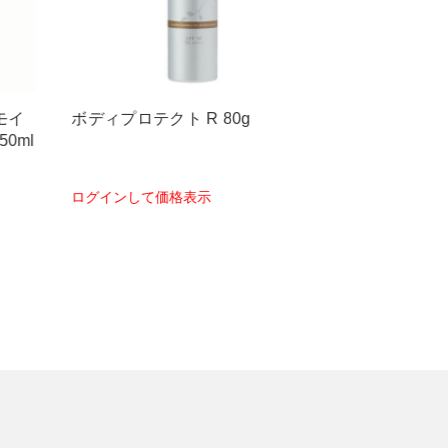
【業務用】HBソリューション
ボディソープ 
1000ml×2袋
ログインして価格表示
ログインして価