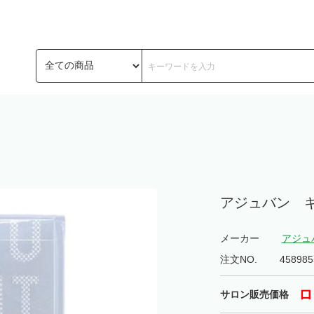
アジュバン 
メーカー
アジュ
注文NO.
458985
ロ
サロン販売価格