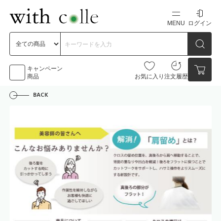
MENU
ログイン
新規会員登録
初めての方へ
キャンペーン
商品
お気に入り
注文履歴
BACK
お問い合わせ
点数
0点
カートの中身を見る