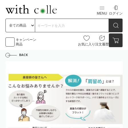
MENU
ログイン
新規会員登録
初めての方へ
キャンペーン
商品
お気に入り
注文履歴
BACK
お問い合わせ
点数
0点
カートの中身を見る