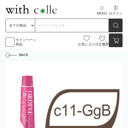
MENU
ログイン
新規会員登録
初めての方へ
キャンペーン
商品
お気に入り
注文履歴
BACK
お問い合わせ
点数
0点
カートの中身を見る