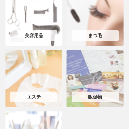
美容用品
まつ毛
エステ
販促物