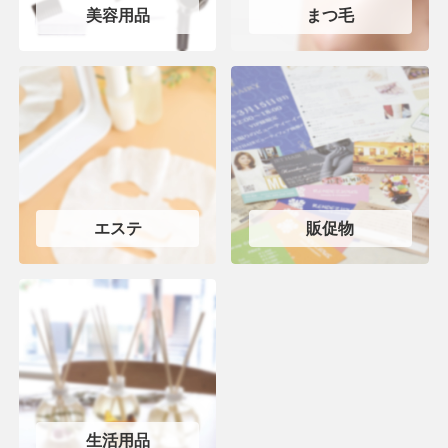
美容用品
まつ毛
エステ
販促物
生活用品