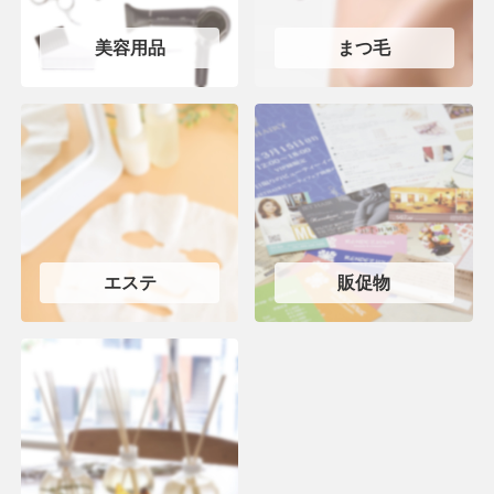
美容用品
まつ毛
エステ
販促物