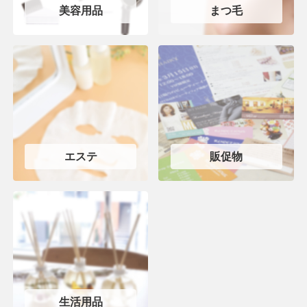
美容用品
まつ毛
エステ
販促物
生活用品