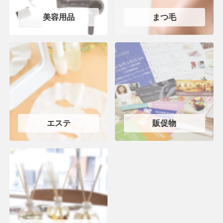
美容用品
まつ毛
エステ
販促物