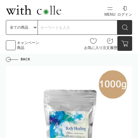
MENU
ログイン
新規会員登録
初めての方へ
キャンペーン
商品
お気に入り
注文履歴
BACK
お問い合わせ
点数
0点
カートの中身を見る