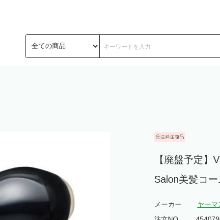
【廃盤予定】VE
Salon美髪
メーカー
ヤーマ
注文NO.
454079