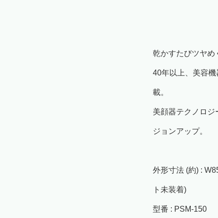
乾かすたびツヤめ
40年以上、美容
載。
美顔器テクノロジ
ジョンアップ。
外形寸法 (約) : W
ト未装着)
型番 : PSM-150