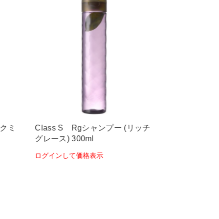
ークミ
Class S Rgシャンプー (リッチ
Class S 
グレース) 300ml
グレース) 600
ログインして価格表示
ログインして価