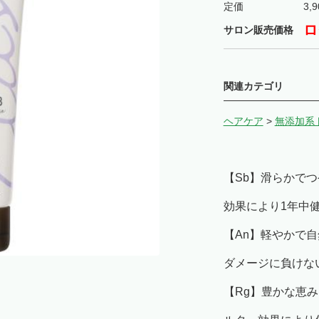
定価
3,9
ロ
サロン販売価格
関連カテゴリ
ヘアケア
>
無添加系
【Sb】滑らかで
効果により1年中
【An】軽やかで
ダメージに負けな
【Rg】豊かな恵