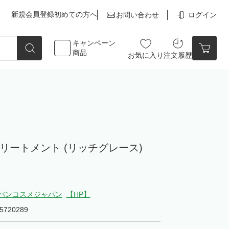
新規会員登録
初めての方へ
お問い合わせ
ログイン
キャンペーン
商品
お気に入り
注文履歴
点数
0点
Rgトリートメント (リッチグレース)
カートの中身を見る
バンコスメジャパン
【HP】
5720289