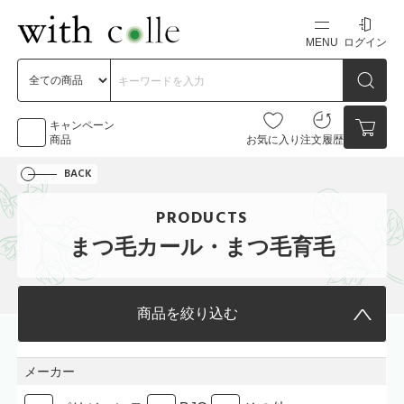
MENU
ログイン
新規会員登録
初めての方へ
キャンペーン
商品
お気に入り
注文履歴
BACK
お問い合わせ
PRODUCTS
点数
0点
まつ毛カール・まつ毛育毛
カートの中身を見る
商品を絞り込む
メーカー