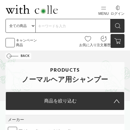
MENU
ログイン
新規会員登録
初めての方へ
キャンペーン
商品
お気に入り
注文履歴
BACK
お問い合わせ
PRODUCTS
点数
0点
ノーマルヘア用シャンプー
カートの中身を見る
商品を絞り込む
メーカー