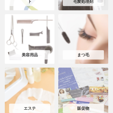
ト
毛髪処理剤
美容用品
まつ毛
エステ
販促物