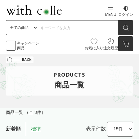
MENU
ログイン
新規会員登録
初めての方へ
キャンペーン
商品
お気に入り
注文履歴
BACK
お問い合わせ
PRODUCTS
点数
0点
商品一覧
カートの中身を見る
商品一覧
（全 3件）
表示件数
新着順
標準