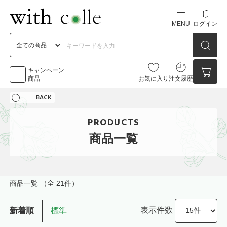
MENU
ログイン
新規会員登録
初めての方へ
キャンペーン
商品
お気に入り
注文履歴
BACK
お問い合わせ
PRODUCTS
点数
0点
商品一覧
カートの中身を見る
商品一覧
（全 21件）
表示件数
新着順
標準