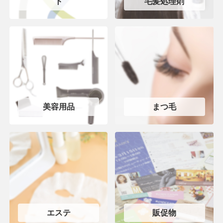
ト
毛髪処理剤
美容用品
まつ毛
エステ
販促物