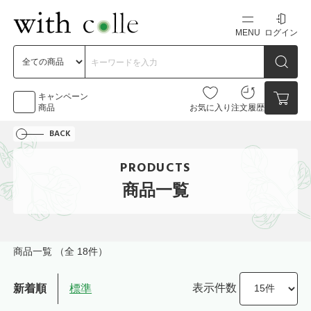
MENU
ログイン
新規会員登録
初めての方へ
キャンペーン
商品
お気に入り
注文履歴
BACK
お問い合わせ
PRODUCTS
点数
0点
商品一覧
カートの中身を見る
商品一覧
（全 18件）
表示件数
新着順
標準