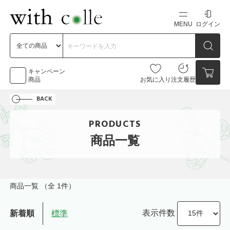
MENU
ログイン
新規会員登録
初めての方へ
キャンペーン
商品
お気に入り
注文履歴
BACK
お問い合わせ
PRODUCTS
点数
0点
商品一覧
カートの中身を見る
商品一覧
（全 1件）
表示件数
新着順
標準