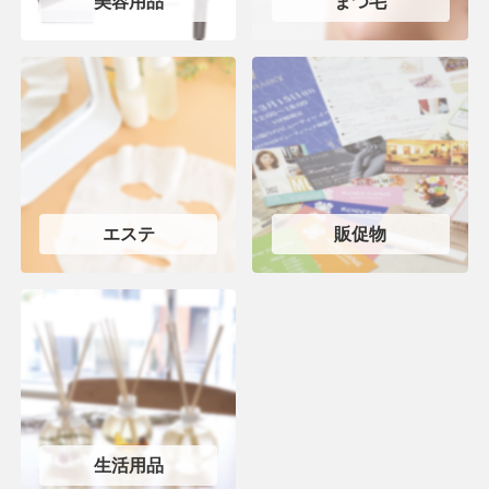
美容用品
まつ毛
エステ
販促物
生活用品