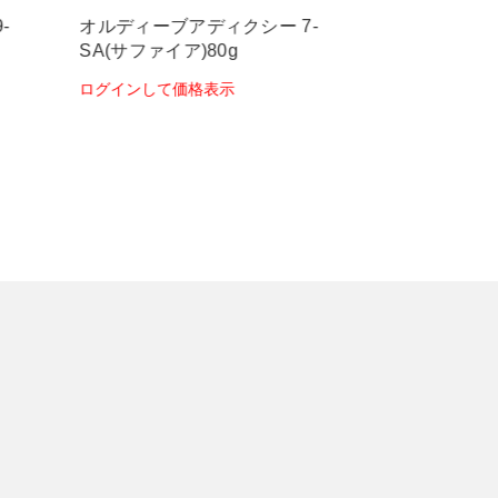
アディクシー 7-
オルディーブアディクシー7-
ア)80g
ST(スモーキートパーズ)80g
価格表示
ログインして価格表示