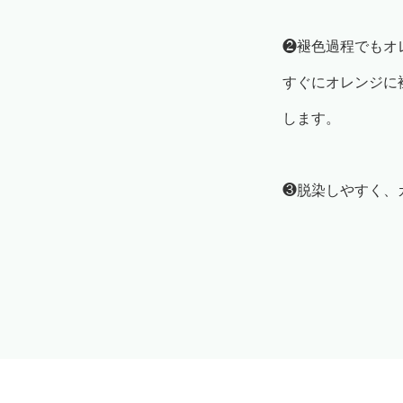
❷褪色過程でもオ
すぐにオレンジに
します。
❸脱染しやすく、