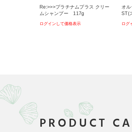
e:>>>プラチナムプラス クリー
オルディーブアディクシー 
シャンプー 117g
ST(スモーキートパーズ)80
グインして価格表示
ログインして価格表示
PRODUCT C