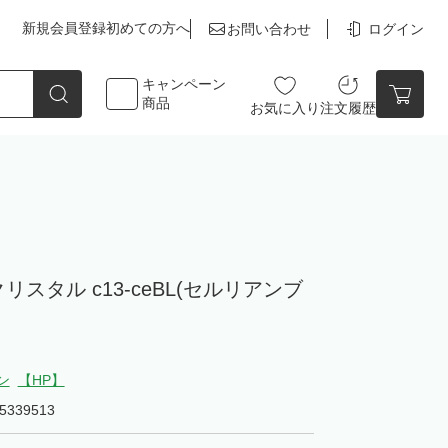
新規会員登録
初めての方へ
お問い合わせ
ログイン
キャンペーン
商品
お気に入り
注文履歴
点数
0点
スタル c13-ceBL(セルリアンブ
カートの中身を見る
ン
【HP】
5339513