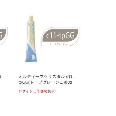
-
オルディーブクリスタル c11-
オルディーブク
g
tpGG(トープグレージュ)80g
roBG(ロイヤ
ログインして価格表示
ログインして価