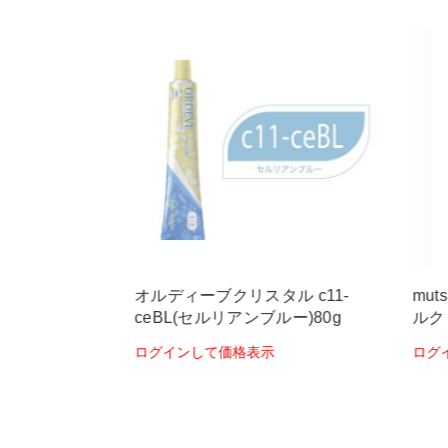
ル c-
オルディーブクリスタル c11-
mut
ター)80g
ceBL(セルリアンブルー)80g
ルク 
ログインして価格表示
ログ