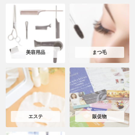
美容用品
まつ毛
エステ
販促物