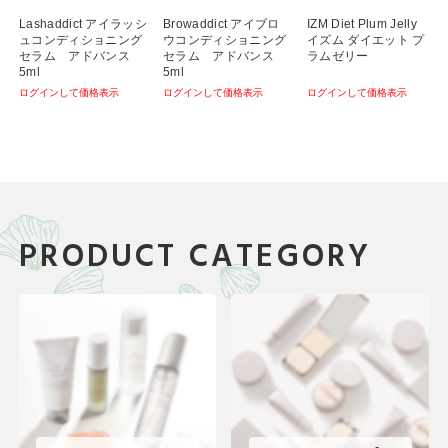
Lashaddict アイラッシ
Browaddict アイブロ
IZM Diet Plum Jelly
入
ュコンディショニング
ウコンディショニング
イズム ダイエット プ
セラム アドバンス
セラム アドバンス
ラムゼリー
5ml
5ml
ログインして価格表示
ログインして価格表示
ログインして価格表示
PRODUCT CATEGORY