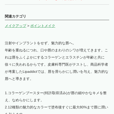
関連カテゴリ
メイクアップ
>
ポイントメイク
注射やインプラントをせず、魅力的な唇へ。
年齢を重ねるにつれ、口や唇のまわりのシワが増えてきます。こ
れは唇をふくよかにするコラーゲンとエラスチンが年齢と共に
徐々に失われるからです。皮膚科専門医がテストし、商品科学者
が考案したLipaddictでは、唇を滑らかにし潤いを与え、魅力的な
唇へと導きます。
1.コラーゲンブースター(特許取得済み)が唇の細やかなキメを整
え、なめらかにします。
2.12種類の魅力的なカラーで塗布後すぐに最大80%まで唇に潤い