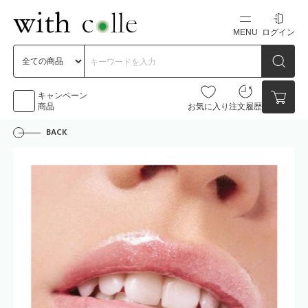
MENU
ログイン
新規会員登録
初めての方へ
キャンペーン
商品
お気に入り
注文履歴
BACK
お問い合わせ
点数
0点
カートの中身を見る