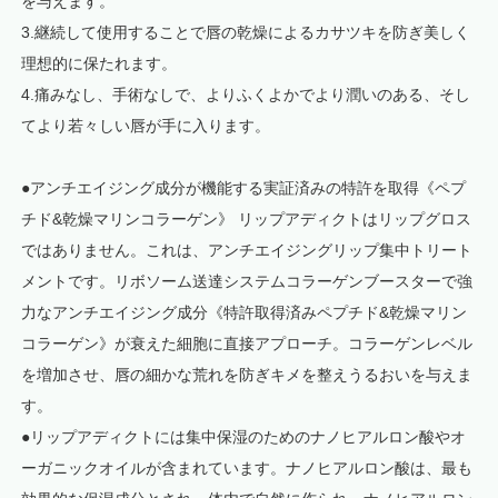
を与えます。
3.継続して使用することで唇の乾燥によるカサツキを防ぎ美しく
理想的に保たれます。
4.痛みなし、手術なしで、よりふくよかでより潤いのある、そし
てより若々しい唇が手に入ります。
●アンチエイジング成分が機能する実証済みの特許を取得《ペプ
チド&乾燥マリンコラーゲン》 リップアディクトはリップグロス
ではありません。これは、アンチエイジングリップ集中トリート
メントです。リボソーム送達システムコラーゲンブースターで強
力なアンチエイジング成分《特許取得済みペプチド&乾燥マリン
コラーゲン》が衰えた細胞に直接アプローチ。コラーゲンレベル
を増加させ、唇の細かな荒れを防ぎキメを整えうるおいを与えま
す。
●リップアディクトには集中保湿のためのナノヒアルロン酸やオ
ーガニックオイルが含まれています。ナノヒアルロン酸は、最も